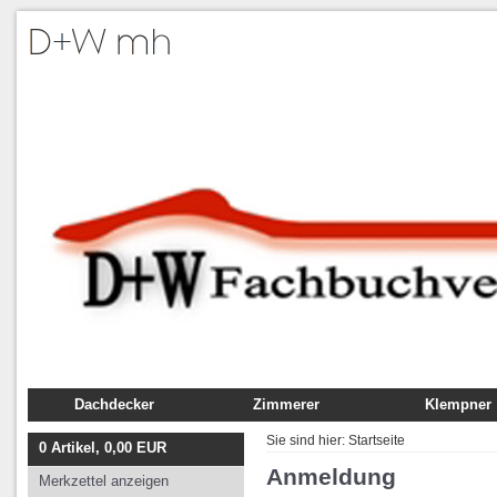
Dachdecker
Zimmerer
Klempner
Fachbuch
Fachbuch
Fachbuch
Sie sind hier:
Startseite
0
Artikel,
0,00
EUR
Ausbildung
Ausbildung
Ausbildung
Anmeldung
Merkzettel anzeigen