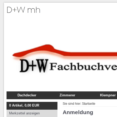
Dachdecker
Zimmerer
Klempner
Fachbuch
Fachbuch
Fachbuch
Sie sind hier:
Startseite
0
Artikel,
0,00
EUR
Ausbildung
Ausbildung
Ausbildung
Anmeldung
Merkzettel anzeigen