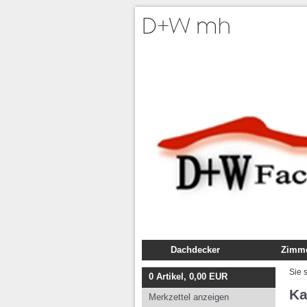
Dachdecker
Zimme
Fachbuch
Fachb
Sie 
0
Artikel,
0,00
EUR
Ausbildung
Ausbil
Ka
Merkzettel anzeigen