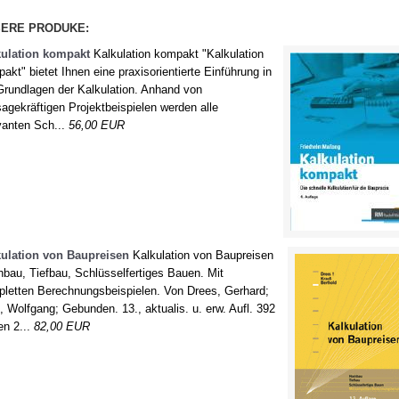
ation
Kalkulation
Vertra
ERE PRODUKE:
geln
Fachregeln
Korre
kulation kompakt
Kalkulation kompakt "Kalkulation
akt" bietet Ihnen eine praxisorientierte Einführung in
Grundlagen der Kalkulation. Anhand von
agekräftigen Projektbeispielen werden alle
vanten Sch...
56,00 EUR
kulation von Baupreisen
Kalkulation von Baupreisen
bau, Tiefbau, Schlüsselfertiges Bauen. Mit
letten Berechnungsbeispielen. Von Drees, Gerhard;
, Wolfgang; Gebunden. 13., aktualis. u. erw. Aufl. 392
en 2...
82,00 EUR