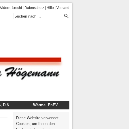
Widerrufsrecht
|
Datenschutz
|
Hilfe
|
Versand
 DIN...
Wärme, EnEV...
 - DIN
Energie
Diese Website verwendet
mentare
Wärme, Brand, Schall
Cookies, um Ihnen den