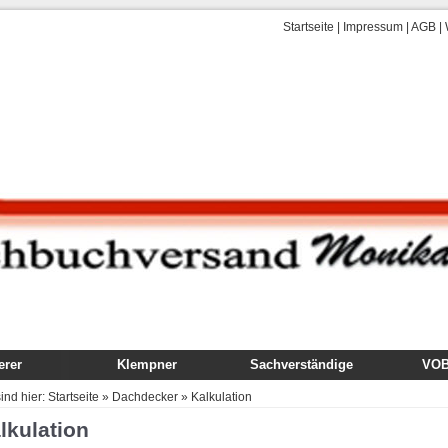
Startseite
|
Impressum
|
AGB
|
rer
Klempner
Sachverständige
VOB,
uch
Fachbuch
Gutachten
VOB
sind hier:
Startseite
»
Dachdecker
»
Kalkulation
dung
Ausbildung
Technik, Ausführung,
Kom
lkulation
Schäden