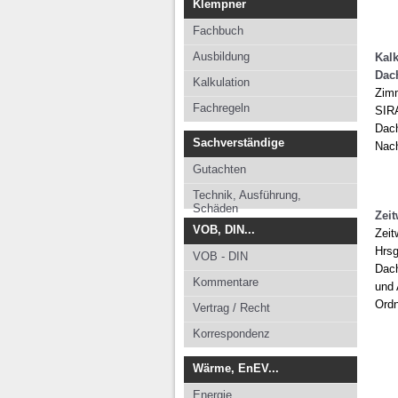
Klempner
Fachbuch
Ausbildung
Kal
Dac
Kalkulation
Zimm
Fachregeln
SIRA
Dach
Sachverständige
Nach
Gutachten
Technik, Ausführung,
Schäden
Zei
VOB, DIN...
Zeit
Hrsg
VOB - DIN
Dac
Kommentare
und 
Ordn
Vertrag / Recht
Korrespondenz
Wärme, EnEV...
Energie