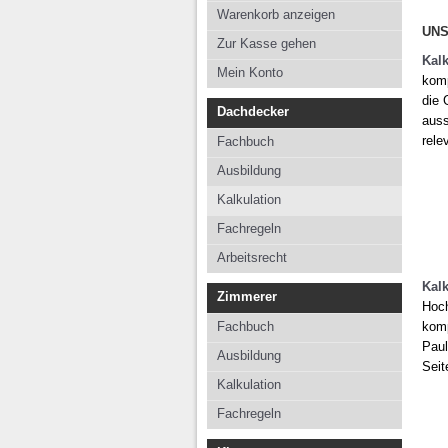
Kalkulation
Kalkul
Warenkorb anzeigen
UNS
Fachregeln
Fachre
Zur Kasse gehen
Kal
Arbeitsrecht
Mein Konto
komp
die 
Dachdecker
auss
rele
Fachbuch
Ausbildung
Kalkulation
Fachregeln
Arbeitsrecht
Kal
Zimmerer
Hoch
Fachbuch
komp
Paul
Ausbildung
Seit
Kalkulation
Fachregeln