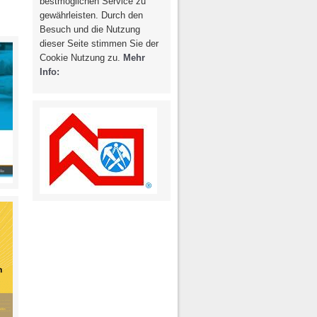
bestmöglichen Service zu
g / Recht
Photovoltaik /
gewährleisten. Durch den
Solarthermie
spondenz
Besuch und die Nutzung
dieser Seite stimmen Sie der
Cookie Nutzung zu.
Mehr
Info: