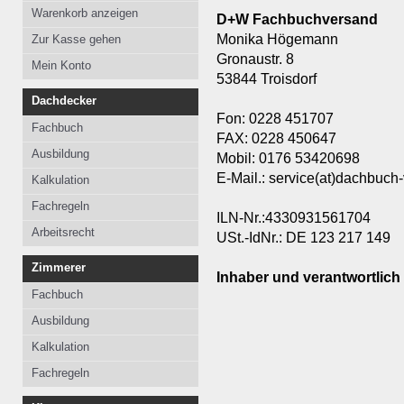
Kalkulation
Kalkulation
Kalkulation
Warenkorb anzeigen
D+W Fachbuchversand
Fachregeln
Fachregeln
Fachregeln
Monika Högemann
Zur Kasse gehen
Gronaustr. 8
Arbeitsrecht
Mein Konto
53844 Troisdorf
Dachdecker
Fon: 0228 451707
Fachbuch
FAX: 0228 450647
Ausbildung
Mobil: 0176 53420698
E-Mail.: service(at)dachbuch
Kalkulation
Fachregeln
ILN-Nr.:4330931561704
Arbeitsrecht
USt.-IdNr.: DE 123 217 149
Zimmerer
Inhaber und verantwortlich 
Fachbuch
Ausbildung
Kalkulation
Fachregeln