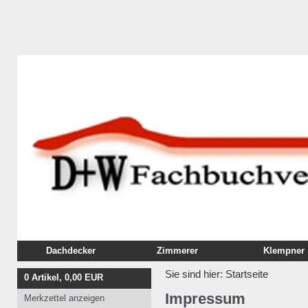
Dachdecker
Zimmerer
Klempner
Fachbuch
Fachbuch
Fachbuch
Sie sind hier:
Startseite
0
Artikel,
0,00
EUR
Ausbildung
Ausbildung
Ausbildung
Impressum
Merkzettel anzeigen