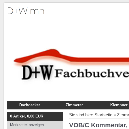
Dachdecker
Zimmerer
Klempner
Fachbuch
Fachbuch
Fachbuch
Sie sind hier:
Startseite
»
Zimme
0
Artikel,
0,00
EUR
Ausbildung
Ausbildung
Ausbildung
VOB/C Kommentar, 
Merkzettel anzeigen