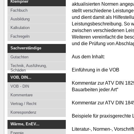
Klempner
aktualisierten Normen angepas
stellt verschiedene Leistung
Fachbuch
und dient damit als Hilfestell
Ausbildung
Leistungsbeschreibung. So 
Kalkulation
zwischen verschiedenen Leis
Fachregeln
Weiteren vereinfacht die be
und die Prüfung von Abschl
Sachverständige
Aus dem Inhalt:
Gutachten
Technik, Ausführung,
Einführung in die VOB
Schäden
VOB, DIN...
Kommentar zur ATV DIN 1829
VOB - DIN
Bauarbeiten jeder Art“
Kommentare
Kommentar zur ATV DIN 1845
Vertrag / Recht
Korrespondenz
Beispiele für praxisgerechte
Wärme, EnEV...
Literatur-, Normen-, Vorschri
Energie