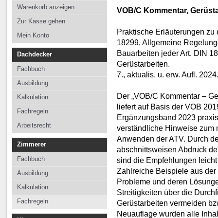
Kalkulation
Kalkulation
Kalkulation
Warenkorb anzeigen
VOB/C Kommentar, Gerüsta
Fachregeln
Fachregeln
Fachregeln
Zur Kasse gehen
Praktische Erläuterungen zu
Arbeitsrecht
Mein Konto
18299, Allgemeine Regelung
Bauarbeiten jeder Art. DIN 1
Dachdecker
Gerüstarbeiten.
Fachbuch
7., aktualis. u. erw. Aufl. 2024
Ausbildung
Der „VOB/C Kommentar – Ger
Kalkulation
liefert auf Basis der VOB 20
Fachregeln
Ergänzungsband 2023 praxisn
Arbeitsrecht
verständliche Hinweise zum r
Anwenden der ATV. Durch d
Zimmerer
abschnittsweisen Abdruck der
Fachbuch
sind die Empfehlungen leich
Zahlreiche Beispiele aus der
Ausbildung
Probleme und deren Lösungen
Kalkulation
Streitigkeiten über die Durc
Fachregeln
Gerüstarbeiten vermeiden bzw
Neuauflage wurden alle Inhal