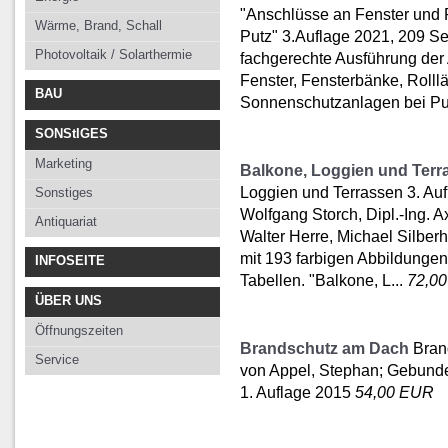
"Anschlüsse an Fenster und 
Wärme, Brand, Schall
Putz" 3.Auflage 2021, 209 Se
Photovoltaik / Solarthermie
fachgerechte Ausführung der
Fenster, Fensterbänke, Rolll
BAU
Sonnenschutzanlagen bei Pu
SONStIGES
Marketing
Balkone, Loggien und Terr
Loggien und Terrassen 3. Auf
Sonstiges
Wolfgang Storch, Dipl.-Ing. 
Antiquariat
Walter Herre, Michael Silber
mit 193 farbigen Abbildunge
INFOSEITE
Tabellen. "Balkone, L...
72,0
ÜBER UNS
Öffnungszeiten
Brandschutz am Dach
Bran
Service
von Appel, Stephan; Gebund
1. Auflage 2015
54,00 EUR