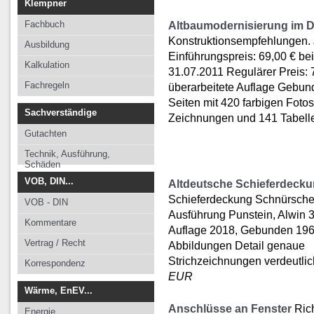
Klempner
Fachbuch
Altbaumodernisierung im De
Konstruktionsempfehlungen.
Ausbildung
Einführungspreis: 69,00 € bei
Kalkulation
31.07.2011 Regulärer Preis: 7
Fachregeln
überarbeitete Auflage Gebun
Seiten mit 420 farbigen Foto
Sachverständige
Zeichnungen und 141 Tabel
Gutachten
Technik, Ausführung,
Schäden
VOB, DIN...
Altdeutsche Schieferdeck
Schieferdeckung Schnürsch
VOB - DIN
Ausführung Punstein, Alwin 3.
Kommentare
Auflage 2018, Gebunden 196
Vertrag / Recht
Abbildungen Detail genaue
Strichzeichnungen verdeutlic
Korrespondenz
EUR
Wärme, EnEV...
Anschlüsse an Fenster
Rich
Energie