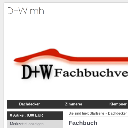
Dachdecker
Zimmerer
Klempner
Fachbuch
Fachbuch
Fachbuch
Sie sind hier:
Startseite
»
Dachdecker
0
Artikel,
0,00
EUR
Ausbildung
Ausbildung
Ausbildung
Fachbuch
Merkzettel anzeigen