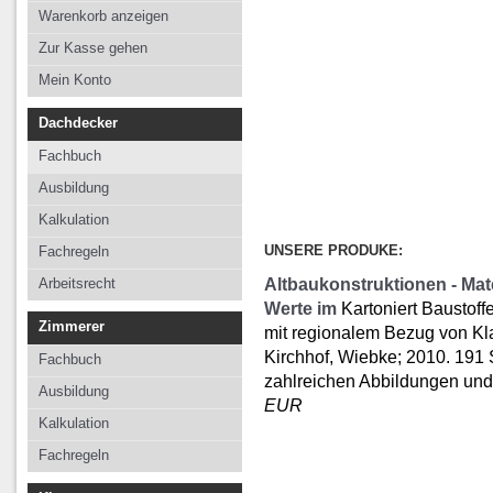
Kalkulation
Kalkulation
Kalkulation
Warenkorb anzeigen
Fachregeln
Fachregeln
Fachregeln
Zur Kasse gehen
Arbeitsrecht
Mein Konto
Dachdecker
Fachbuch
Ausbildung
Kalkulation
UNSERE PRODUKE:
Fachregeln
Altbaukonstruktionen - Mat
Arbeitsrecht
Werte im
Kartoniert Baustof
Zimmerer
mit regionalem Bezug von Kl
Kirchhof, Wiebke; 2010. 191 
Fachbuch
zahlreichen Abbildungen und
Ausbildung
EUR
Kalkulation
Fachregeln