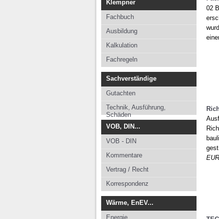
Klempner
02 B
Fachbuch
ersc
wurd
Ausbildung
eine
Kalkulation
Fachregeln
Sachverständige
Gutachten
Technik, Ausführung,
Rich
Schäden
Ausf
VOB, DIN...
Rich
baul
VOB - DIN
gest
Kommentare
EU
Vertrag / Recht
Korrespondenz
Wärme, EnEV...
Energie