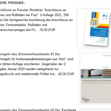
ation
Kalkulation
Vertra
ERE PRODUKE:
geln
Fachregeln
Korre
chlüsse an Fenster
Richtlinie "Anschlüsse an
ter und Rollläden bei Putz" 3.Auflage 2021, 209
en Die fachgerechte Ausführung der Anschlüsse an
ter, Fensterbänke, Rollläden und
enschutzanlagen bei Pu...
79,00 EUR
hregeln des Zimmererhandwerks 01
Die
hregeln 01 Außenwandbekleidungen aus Holz" sind
er dritten Auflage erschienen. Gegenüber der 2.
abe Januar 2020 wurden weitgehend nur
ografische und redaktionelle Fehler kor...
42,00 EUR
hregeln des Zimmererhandwerks 02
Die "Fachregel