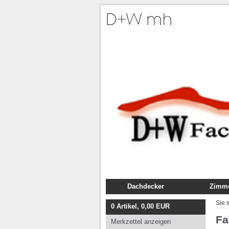
Dachdecker
Zimme
Fachbuch
Fachb
Sie 
0
Artikel,
0,00
EUR
Ausbildung
Ausbil
Fa
Merkzettel anzeigen