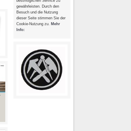
bestmöglichen Service zu
g / Recht
Photovoltaik /
gewährleisten. Durch den
Solarthermie
spondenz
Besuch und die Nutzung
dieser Seite stimmen Sie der
Cookie-Nutzung zu.
Mehr
Info: