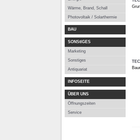
TEC
Gru
Wärme, Brand, Schall
Photovoltaik / Solarthermie
BAU
SONStIGES
Marketing
Sonstiges
TEC
Baur
Antiquariat
INFOSEITE
ÜBER UNS
Öffnungszeiten
Service