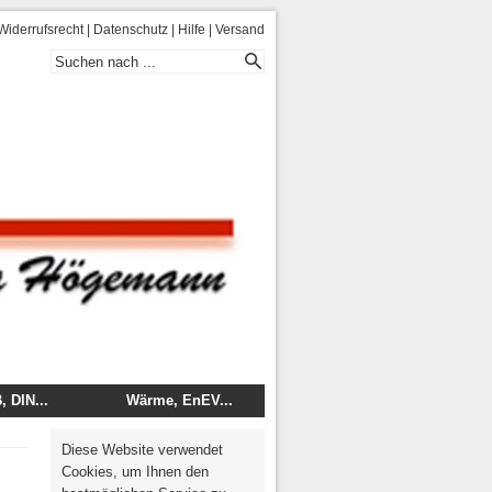
Widerrufsrecht
|
Datenschutz
|
Hilfe
|
Versand
 DIN...
Wärme, EnEV...
 - DIN
Energie
Diese Website verwendet
mentare
Wärme, Brand, Schall
Cookies, um Ihnen den