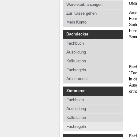
Kalkulation
Kalkul
UNS
Warenkorb anzeigen
Fachregeln
Fachre
Ans
Zur Kasse gehen
Fens
Arbeitsrecht
Mein Konto
Seit
Fens
Dachdecker
Sonn
Fachbuch
Ausbildung
Kalkulation
Fac
Fachregeln
"Fac
Arbeitsrecht
in d
Ausg
Zimmerer
orth
Fachbuch
Ausbildung
Kalkulation
Fachregeln
Fac