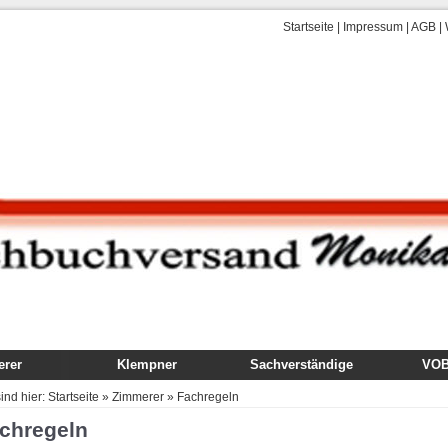
Startseite
|
Impressum
|
AGB
|
rer
Klempner
Sachverständige
VOB,
uch
Fachbuch
Gutachten
VOB
sind hier:
Startseite
»
Zimmerer
»
Fachregeln
dung
Ausbildung
Technik, Ausführung,
Kom
chregeln
Schäden