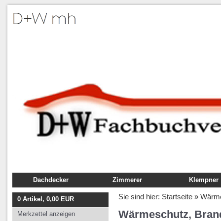
Dachdecker
Zimmerer
Klempner
Fachbuch
Fachbuch
Fachbuch
Sie sind hier:
Startseite
»
Wärme
0
Artikel,
0,00
EUR
Ausbildung
Ausbildung
Ausbildung
Wärmeschutz, Brand
Merkzettel anzeigen