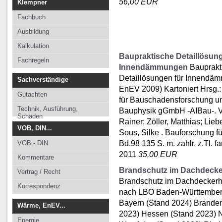
56,00 EUR
Klempner
Fachbuch
Ausbildung
Kalkulation
Baupraktische Detaillösung
Fachregeln
Innendämmungen
Bauprakt
Detaillösungen für Innendä
Sachverständige
EnEV 2009) Kartoniert Hrsg.: 
Gutachten
für Bauschadensforschung 
Technik, Ausführung,
Bauphysik gGmbH -AIBau-. 
Schäden
Rainer; Zöller, Matthias; Lieb
VOB, DIN...
Sous, Silke . Bauforschung fü
Bd.98 135 S. m. zahlr. z.Tl. f
VOB - DIN
2011
35,00 EUR
Kommentare
Brandschutz im Dachdeck
Vertrag / Recht
Brandschutz im Dachdecker
Korrespondenz
nach LBO Baden-Württember
Bayern (Stand 2024) Brande
Wärme, EnEV...
2023) Hessen (Stand 2023) N
Energie