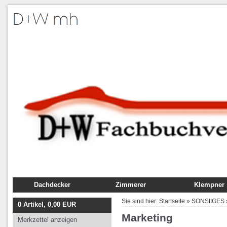
Dachdecker
Zimmerer
Klempner
Fachbuch
Fachbuch
Fachbuch
Sie sind hier:
Startseite
»
SONStIGES
0
Artikel,
0,00
EUR
Ausbildung
Ausbildung
Ausbildung
Marketing
Merkzettel anzeigen