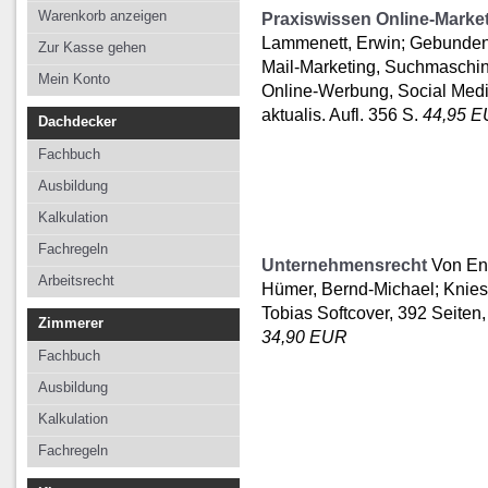
Kalkulation
Kalkulation
Kalkulation
Warenkorb anzeigen
Praxiswissen Online-Marke
Fachregeln
Fachregeln
Fachregeln
Lammenett, Erwin; Gebunden A
Zur Kasse gehen
Mail-Marketing, Suchmaschi
Arbeitsrecht
Mein Konto
Online-Werbung, Social Media
aktualis. Aufl. 356 S.
44,95 
Dachdecker
Fachbuch
Ausbildung
Kalkulation
Fachregeln
Unternehmensrecht
Von Ens
Arbeitsrecht
Hümer, Bernd-Michael; Knies,
Tobias Softcover, 392 Seiten,
Zimmerer
34,90 EUR
Fachbuch
Ausbildung
Kalkulation
Fachregeln